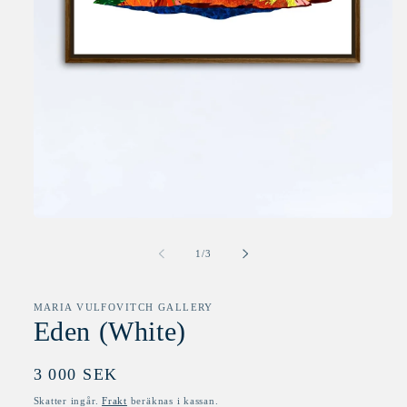
Öppna
mediet
1
av
1
/
3
i
modalfönster
MARIA VULFOVITCH GALLERY
Eden (White)
Ordinarie
3 000 SEK
pris
Skatter ingår.
Frakt
beräknas i kassan.