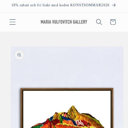
vidare
10% rabatt och fri frakt med koden KONSTSOMMAR2026
till
innehåll
Varukorg
å vidare till
roduktinformation