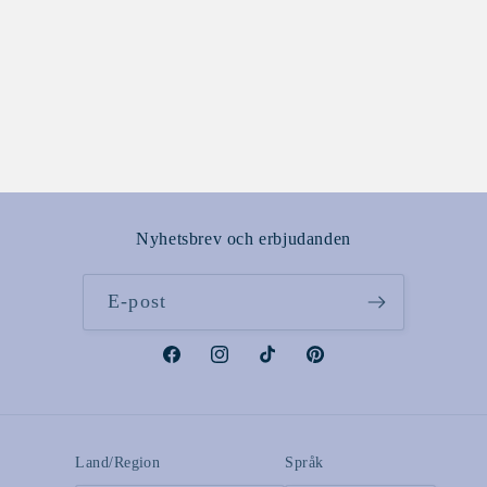
Nyhetsbrev och erbjudanden
E-post
Facebook
Instagram
TikTok
Pinterest
Land/Region
Språk