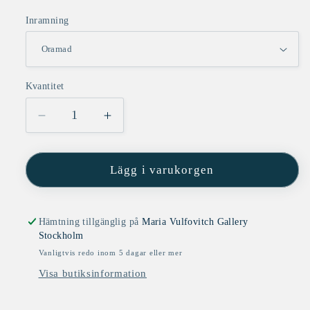
Inramning
Kvantitet
Minska
Öka
kvantitet
kvantitet
för
för
Eden
Eden
Lägg i varukorgen
(White)
(White)
Hämtning tillgänglig på
Maria Vulfovitch Gallery
Stockholm
Vanligtvis redo inom 5 dagar eller mer
Visa butiksinformation