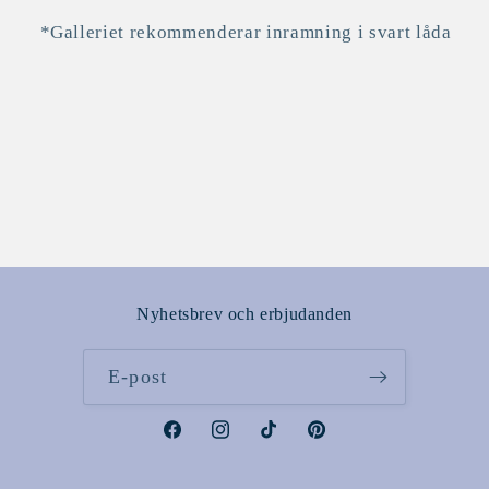
*Galleriet rekommenderar inramning i svart låda
Nyhetsbrev och erbjudanden
E-post
Facebook
Instagram
TikTok
Pinterest