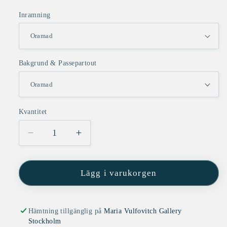
Inramning
Bakgrund & Passepartout
Kvantitet
Minska
Öka
kvantitet
kvantitet
för
för
Kraftia
Kraftia
Lägg i varukorgen
Didymum
Didymum
(Dark)
(Dark)
Hämtning tillgänglig på
Maria Vulfovitch Gallery
Stockholm