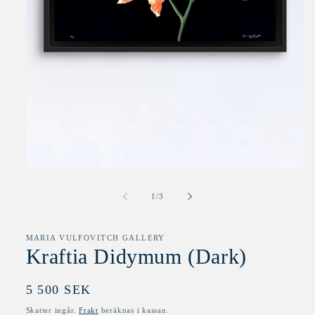
Öppna
mediet
1
av
1
/
3
i
modalfönster
MARIA VULFOVITCH GALLERY
Kraftia Didymum (Dark)
Ordinarie
5 500 SEK
pris
Skatter ingår.
Frakt
beräknas i kassan.