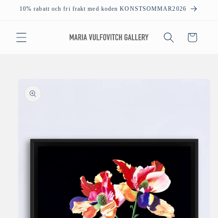
vidare
10% rabatt och fri frakt med koden KONSTSOMMAR2026
till
innehåll
Varukorg
å vidare till
roduktinformation